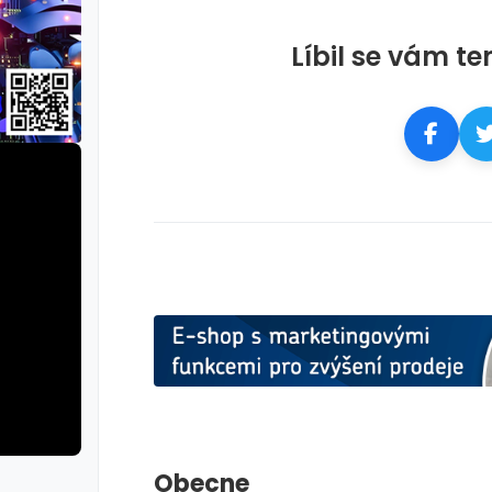
Líbil se vám te
Obecne
rie: cviky
galerie: cviky