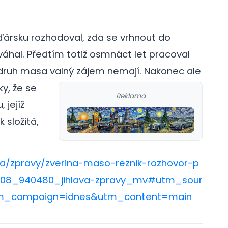
Žďársku rozhodoval, zda se vrhnout do
áhal. Předtím totiž osmnáct let pracoval
to druh masa valný zájem nemají.
Nakonec ale
ky, že se
Reklama
 jejíž
 složitá,
ava/zpravy/zverina-maso-reznik-rozhovor-p
60608_940480_jihlava-zpravy_mv#utm_sour
_campaign=idnes&utm_content=main