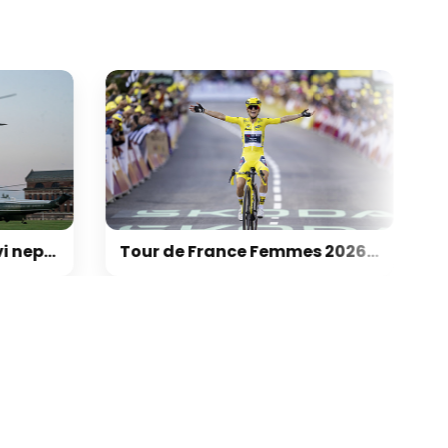
Dispečeři kvůli Trumpovi nepřerušili lety. Jeho vrtulník se na chvíli přiblížil k letadlu
Tour de France Femmes 2026: Program, etapy, kurzy a výsledky