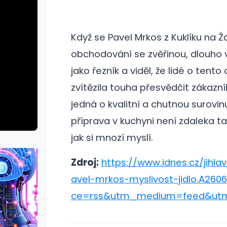
Když se Pavel Mrkos z Kuklíku na 
obchodování se zvěřinou, dlouho v
jako řezník a viděl, že lidé o ten
zvítězila touha přesvědčit zákazní
jedná o kvalitní a chutnou surovinu,
příprava v kuchyni není zdaleka tak
jak si mnozí myslí.
Zdroj:
https://www.idnes.cz/jihl
avel-mrkos-myslivost-jidlo.A2
ce=rss&utm_medium=feed&utm