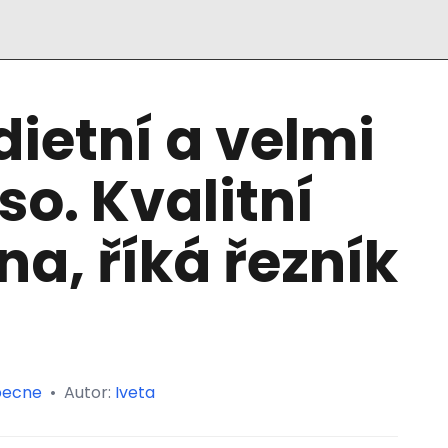
dietní a velmi
o. Kvalitní
na, říká řezník
ecne
•
Autor:
Iveta