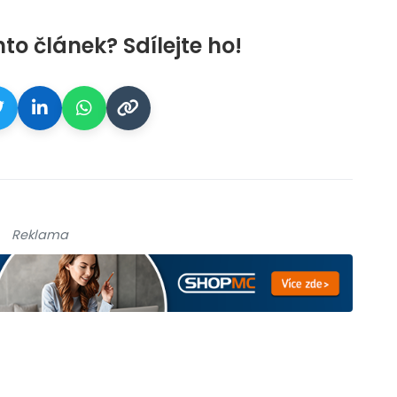
nto článek? Sdílejte ho!
Reklama
galerie: cviky