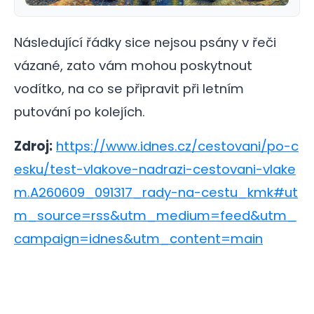
Následující řádky sice nejsou psány v řeči
vázané, zato vám mohou poskytnout
vodítko, na co se připravit při letním
putování po kolejích.
Zdroj:
https://www.idnes.cz/cestovani/po-c
esku/test-vlakove-nadrazi-cestovani-vlake
m.A260609_091317_rady-na-cestu_kmk#ut
m_source=rss&utm_medium=feed&utm_
campaign=idnes&utm_content=main