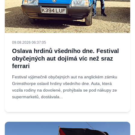
09.08.2026 06:37:05
Oslava hrdinů všedního dne. Festival
obyčejných aut dojímá víc než sraz
ferrari
Festival výjimečně obyčejných aut na anglickém zámku
Grimsthorpe oslavil hrdiny všedního dne. Auta, která
vozila rodiny na dovolené, prohýbala se pod nákupy ze
supermarketů, dostávala...