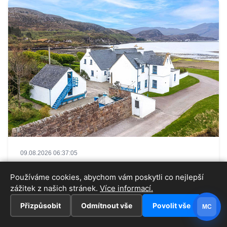
09.08.2026 06:37:05
Bez lidí a s vlastní pláží. V nádherném
Používáme cookies, abychom vám poskytli co nejlepší
koutě Skotska je k mání pohádkové
zážitek z našich stránek.
Více informací.
sídlo
Přizpůsobit
Odmítnout vše
Povolit vše
MC
Luxusní bydlení bez sousedů je k mání na severozápadě
Skotské vysočiny. Opulentní panství Runie & Keanchulish