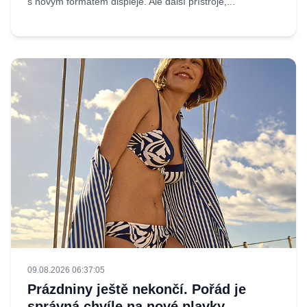
s novým formátem displeje. Ale další přístroje,...
09.08.2026 06:37:05
Prázdniny ještě nekončí. Pořád je
správná chvíle na nové plavky