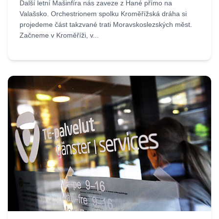
Další letní Mašinfíra nás zaveze z Hané přímo na
Valašsko. Orchestrionem spolku Kroměřížská dráha si
projedeme část takzvané trati Moravskoslezských měst.
Začneme v Kroměříži, v...