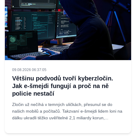
09.08.2026 06:37:05
Většinu podvodů tvoří kyberzločin.
Jak e-šmejdi fungují a proč na ně
policie nestačí
Zločin už nečíhá v temných uličkách, přesunul se do
našich mobilů a počítačů. Takzvaní e-šmejdi lidem loni na
dálku ukradli těžko uvěřitelné 2,1 miliardy korun,...