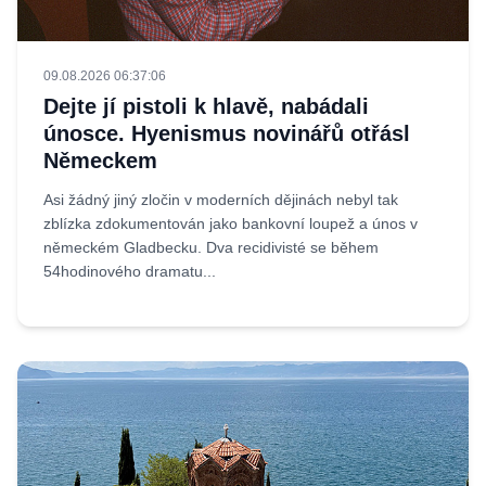
09.08.2026 06:37:06
Dejte jí pistoli k hlavě, nabádali
únosce. Hyenismus novinářů otřásl
Německem
Asi žádný jiný zločin v moderních dějinách nebyl tak
zblízka zdokumentován jako bankovní loupež a únos v
německém Gladbecku. Dva recidivisté se během
54hodinového dramatu...