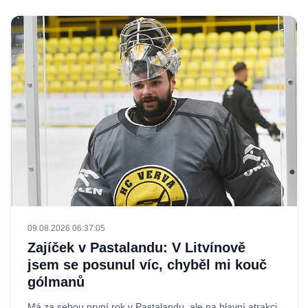
09.08.2026 06:37:05
Zajíček v Pastalandu: V Litvínově
jsem se posunul víc, chyběl mi kouč
gólmanů
Má za sebou první rok v Pastalandu, ale na hlavní atrakci