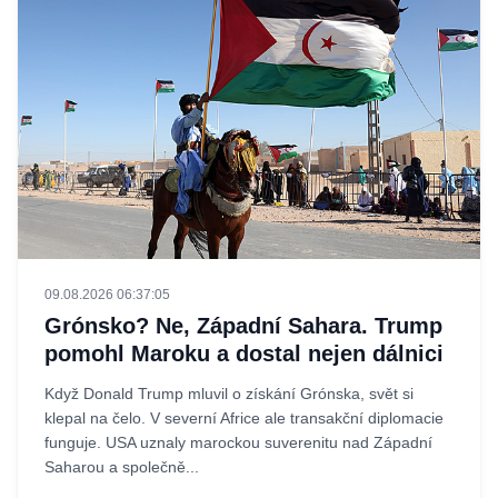
09.08.2026 06:37:05
Grónsko? Ne, Západní Sahara. Trump
pomohl Maroku a dostal nejen dálnici
Když Donald Trump mluvil o získání Grónska, svět si
klepal na čelo. V severní Africe ale transakční diplomacie
funguje. USA uznaly marockou suverenitu nad Západní
Saharou a společně...