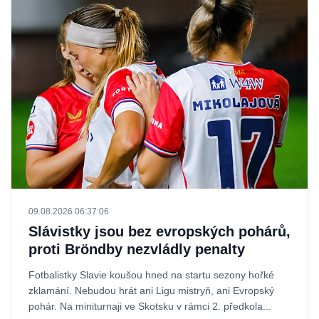
09.08.2026 06:37:06
Slávistky jsou bez evropských pohárů,
proti Bröndby nezvládly penalty
Fotbalistky Slavie koušou hned na startu sezony hořké
zklamání. Nebudou hrát ani Ligu mistryň, ani Evropský
pohár. Na miniturnaji ve Skotsku v rámci 2. předkola...