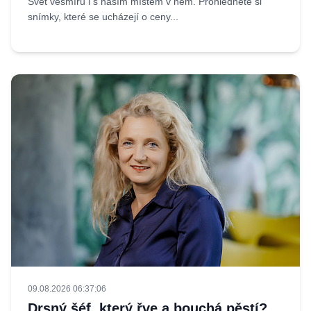
Svět vesmíru i s naším místem v něm. Prohlédněte si
snímky, které se ucházejí o ceny...
09.08.2026 06:37:06
Drsný šéf, který řve a bouchá pěstí?