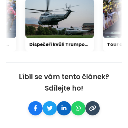
Kolem Polska 2026: Kompletní trasa, etapy a hlavní hvězdy Tour de Pologne
Dispečeři kvůli Trumpovi nepřerušili lety. Jeho vrtulník se na chvíli přiblížil k letadlu
Líbil se vám tento článek?
Sdílejte ho!