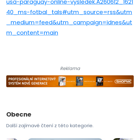
usa-paraguay-online-vysledek.A260612_1621
40_ms-fotbal_tals#utm_source=rss&utm
_medium=feed&utm_campaign=idnes&ut
m_content=main
Reklama
Obecne
Další zajímavé čtení z této kategorie.