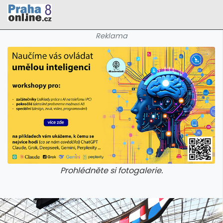
Reklama
Prohlédněte si fotogalerie.
galerie: cviky
galerie: cviky