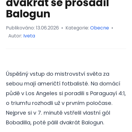
dvakrát se prosadil
Balogun
Publikováno:
13.06.2026
•
Kategorie:
Obecne
•
Autor:
Iveta
Úspěšný vstup do mistrovství světa za
sebou mají američtí fotbalisté. Na domácí
půdě v Los Angeles si poradili s Paraguayí 4:1,
o triumfu rozhodli už v prvním poločase.
Nejprve si v 7. minutě vstřelil vlastní gól
Bobadilla, poté pálil dvakrát Balogun.