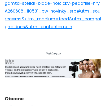
gamta-stellar-blade-holcicky-pedofilie-hry.
A260608_110531_bw-novinky_srp#utm_sou
rce=rss&utm_medium=feed&utm_campai
gn=idnes&utm_content=main
Reklama
Obecne