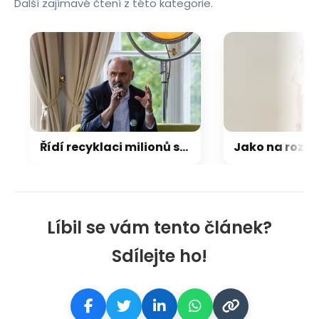
Další zajímavé čtení z této kategorie.
Řídí recyklaci milionů spotřebičů, odpočívá v horách bez signálu
Líbil se vám tento článek?
Sdílejte ho!