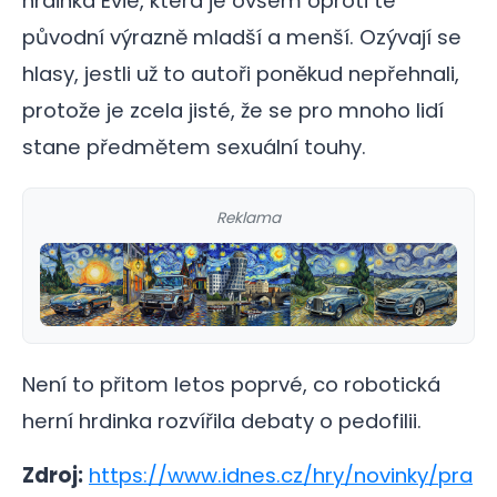
hrdinka Evie, která je ovšem oproti té
původní výrazně mladší a menší. Ozývají se
hlasy, jestli už to autoři poněkud nepřehnali,
protože je zcela jisté, že se pro mnoho lidí
stane předmětem sexuální touhy.
Reklama
Není to přitom letos poprvé, co robotická
herní hrdinka rozvířila debaty o pedofilii.
Zdroj:
https://www.idnes.cz/hry/novinky/pra