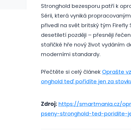
Stronghold bezesporu patří k opr
Sérii, která vyniká propracovan
přivedl na svět britský tým Firefly
desetiletí později – přesněji řečen
stařičké hře nový život vydáním de
moderními standardy.
Přečtěte si celý článek
Oprašte vz
onghold teď pořídíte jen za stovk
Zdroj:
https://smartmania.cz/op
pseny-stronghold-ted-poridite-j