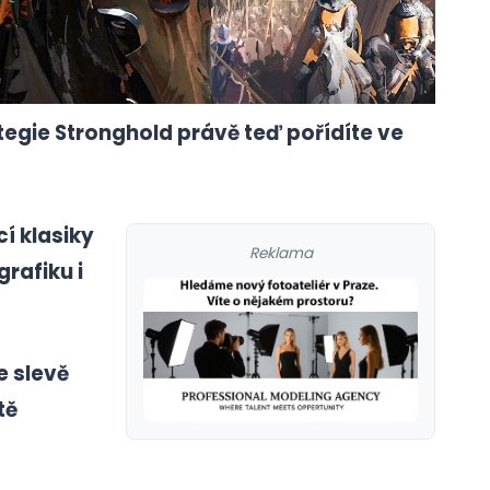
ategie Stronghold právě teď pořídíte ve
í klasiky
Reklama
rafiku i
e slevě
tě
galerie: cviky