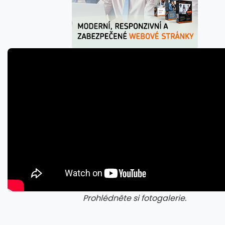
Prohlédněte si fotogalerie.
galerie: cviky
gale