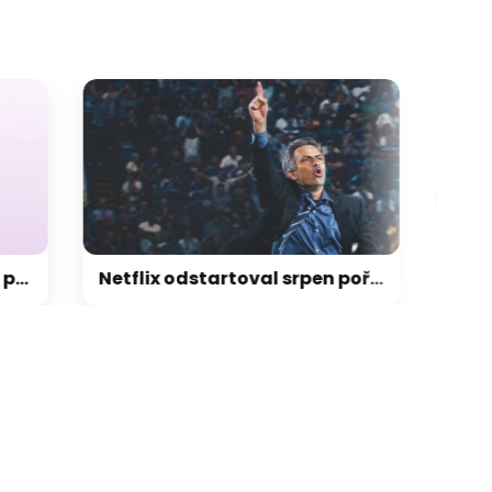
Netflix odstartoval srpen pořádně zostra! Takové pecky jsme opravdu nečekali