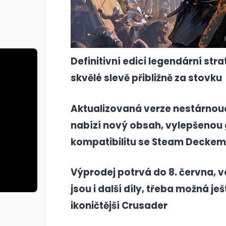
Definitivní edici legendární str
skvělé slevě přibližně za stovku
Aktualizovaná verze nestárnouc
nabízí nový obsah, vylepšenou g
kompatibilitu se Steam Deckem
Výprodej potrvá do 8. června, v
jsou i další díly, třeba možná ješ
ikoničtější Crusader
rie: cviky
galerie: cviky