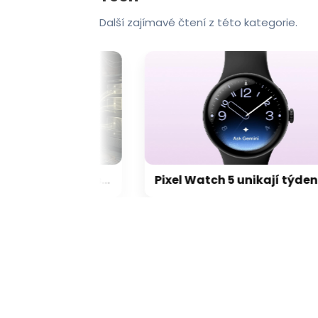
Další zajímavé čtení z této kategorie.
Navigace i předpověď počasí: vaše oblíbené aplikace mohou tajně odesílat informace o poloze
Pixel Watch 5 unikají týden před premiérou. Dvojnásobná paměť, nové funkce a osobní AI