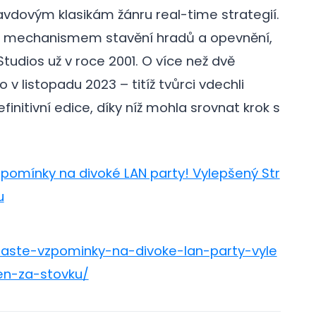
avdovým klasikám žánru real-time strategií.
ým mechanismem stavění hradů a opevnění,
 Studios už v roce 2001. O více než dvě
o v listopadu 2023 – titíž tvůrci vdechli
finitivní edice, díky níž mohla srovnat krok s
pomínky na divoké LAN party! Vylepšený Str
u
raste-vzpominky-na-divoke-lan-party-vyle
en-za-stovku/