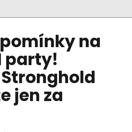
zpomínky na
 party!
 Stronghold
e jen za