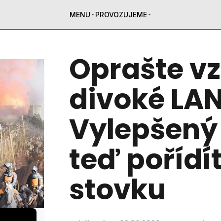
MENU
PROVOZUJEME
Oprašte v
divoké LAN
Vylepšený
teď pořídít
stovku