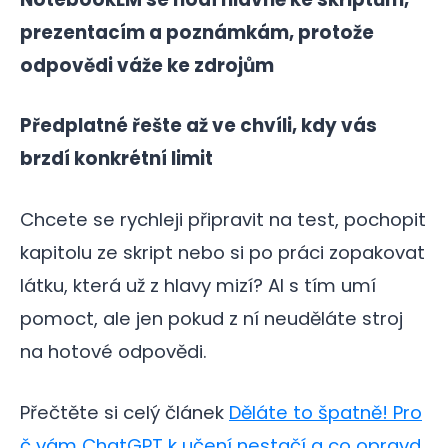
prezentacím a poznámkám, protože
odpovědi váže ke zdrojům
Předplatné řešte až ve chvíli, kdy vás
brzdí konkrétní limit
Chcete se rychleji připravit na test, pochopit
kapitolu ze skript nebo si po práci zopakovat
látku, která už z hlavy mizí? AI s tím umí
pomoct, ale jen pokud z ní neuděláte stroj
na hotové odpovědi.
Přečtěte si celý článek
Děláte to špatně! Pro
č vám ChatGPT k učení nestačí a co opravd