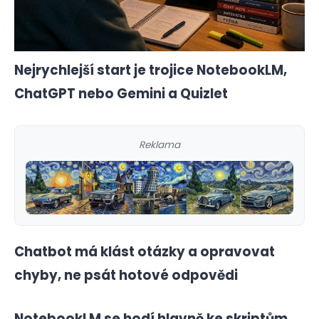
Nejrychlejší start je trojice NotebookLM,
ChatGPT nebo Gemini a Quizlet
Reklama
Chatbot má klást otázky a opravovat
chyby, ne psát hotové odpovědi
NotebookLM se hodí hlavně ke skriptům,