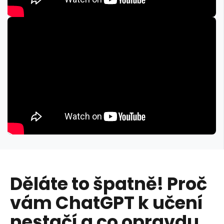
Děláte to špatně! Proč
vám ChatGPT k učení
nestačí a co opravdu