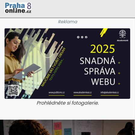
Reklama
Prohlédněte si fotogalerie.
galerie: cviky
galerie: cviky