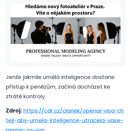
Jenže jakmile umělá inteligence dostane
přístup k penězům, začíná docházet ke
ztrátě kontroly.
Zdroj:
https://cdr.cz/clanek/openai-visa-ch
teji-aby-umela-inteligence-utracela-vase-
penize-za-vas