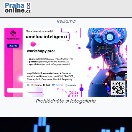
Reklama
Prohlédněte si fotogalerie.
galerie: cviky
galerie: cviky