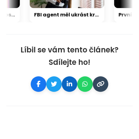
Napětí kolem GTA 6 roste. Srpen může přinést třetí trailer i první gameplay
FBI agent měl ukrást kryptoměny za milion dolarů. Usvědčil ho ChatGPT
Líbil se vám tento článek?
Sdílejte ho!