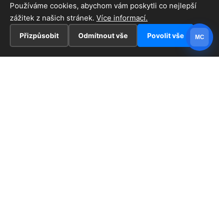
Používáme cookies, abychom vám poskytli co nejlepší
zážitek z našich stránek.
Více informací.
Přizpůsobit
Odmítnout vše
Povolit vše
MC
INFORMACE
Hlavní stránka !