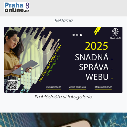
Reklama
Prohlédněte si fotogalerie.
galerie: cviky
galerie: cviky