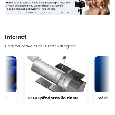
Internet
Další zajímavé čtení z této kategorie.
Nestačí kontrolovat adresu webu. Nový útok na Microsoft využívá oficiální portál
LEGO představilo dosud nejdetailnější model Hubbleova teleskopu