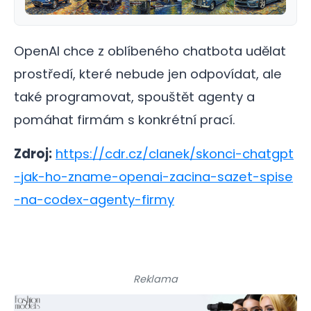
OpenAI chce z oblíbeného chatbota udělat
prostředí, které nebude jen odpovídat, ale
také programovat, spouštět agenty a
pomáhat firmám s konkrétní prací.
Zdroj:
https://cdr.cz/clanek/skonci-chatgpt
-jak-ho-zname-openai-zacina-sazet-spise
-na-codex-agenty-firmy
Reklama