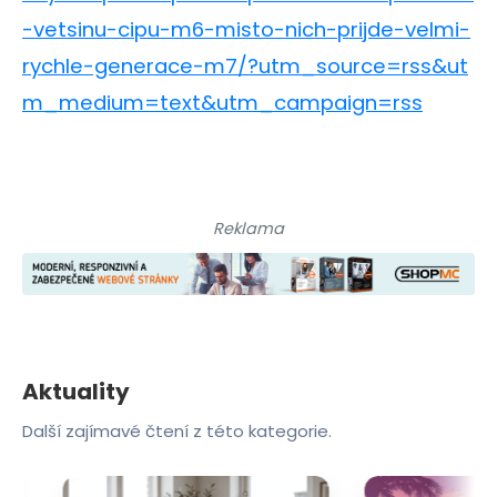
-vetsinu-cipu-m6-misto-nich-prijde-velmi-
rychle-generace-m7/?utm_source=rss&ut
m_medium=text&utm_campaign=rss
Reklama
Aktuality
Další zajímavé čtení z této kategorie.