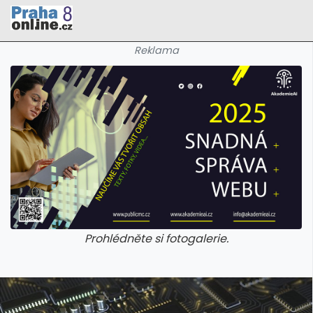
Reklama
Prohlédněte si fotogalerie.
galerie: cviky
galerie: cviky