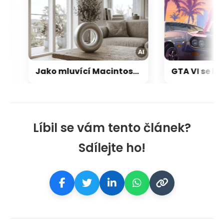
Jako mluvící Macintosh: OpenAI a Jony Ive chystají přelomový repráček, který bude reagovat i pohybem
Líbil se vám tento článek?
Sdílejte ho!