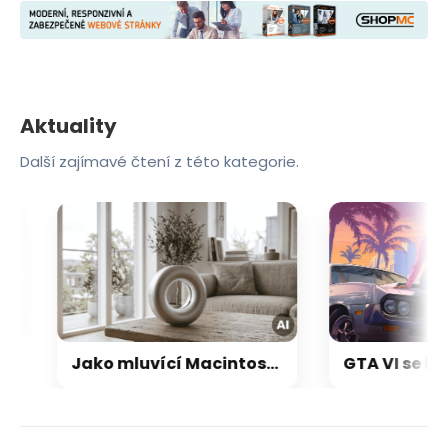
Aktuality
Další zajímavé čtení z této kategorie.
Jako mluvící Macintosh: OpenAI a Jony Ive chystají přelomový repráček, který bude reagovat i pohybem