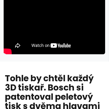
Tohle by chtěl každý
3D tiskař. Bosch si
patentoval peletový
tisk s dvěma hlavami