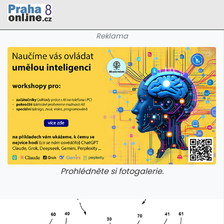
Reklama
Prohlédněte si fotogalerie.
galerie: cviky
galerie: cviky