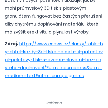
Bosch v nových patentech ukazuje, jak by
mohl průmyslový 3D tisk s plastovým
granulátem fungovat bez častých přerušení
díky chytrému doplňování materiálu, které
má zvýšit efektivitu a plynulost výroby.
Zdroj:
https://www.cnews.cz/clanky/tohle-b
y-chtel-kazdy-3d-tiskar-bosch-si-patentov
al-peletovy-tisk-s-dvema-hlavami-bez-ca
steho-doplnovani/?utm_source=rss&utm_
medium=text&utm_campaign=rss
Reklama