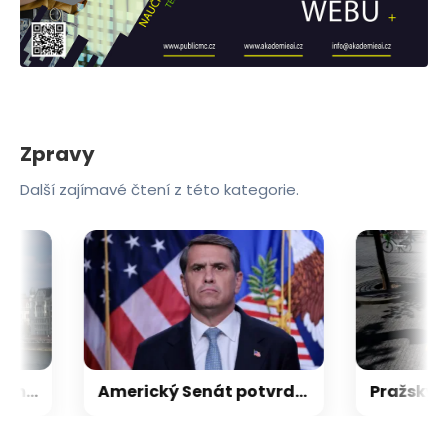
Zpravy
Další zajímavé čtení z této kategorie.
Tisza nominovala na maďarského prezidenta bývalého šéfa nejvyššího soudu
Americký Senát potvrdil Trumpova právníka jako ministra spravedlnosti