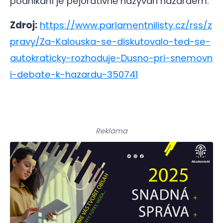
podnikání je pejorativně nazýván hazardem.
Zdroj:
https://www.parlamentnilisty.cz/rss/z
pravy/Za-Kalouska-se-diskutovalo-ted-se-
autokraticky-rozhoduje-Dusno-pri-snemovn
i-debate-k-hazardu-350741
Reklama