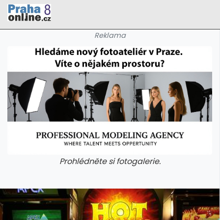
Reklama
Prohlédněte si fotogalerie.
galerie: cviky
galerie: cviky