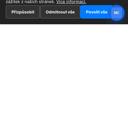
zážitek z našich stránek.
Více informací.
Přizpůsobit
Odmítnout vše
Povolit vše
MC
INFORMACE
Hlavní stránka !
ZAJÍMAVOSTI
Kontakt