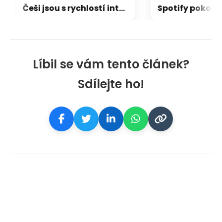
Češi jsou s rychlostí internetu spokojení. Třetina ale netuší, jestli má doma dostupnou optiku
Líbil se vám tento článek?
Sdílejte ho!