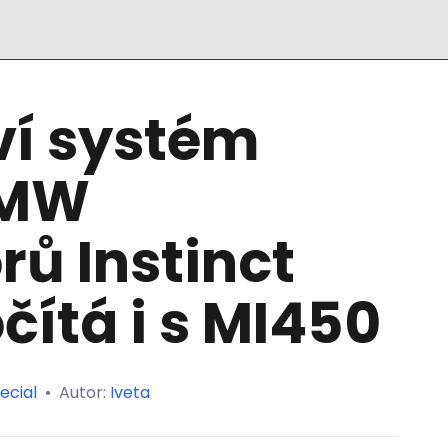
í systém
 MW
rů Instinct
čítá i s MI450
ecial
•
Autor:
Iveta