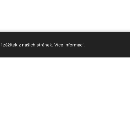
 zážitek z našich stránek.
Více informací.
INFORMAC
Hlavní strán
Kontakt