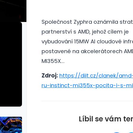
Společnost Zyphra oznámila stra
partnerství s AMD, jehož cílem je
vybudování 15MW AI cloudové infr
postavené na akcelerátorech AMD
MI355X…
Zdroj:
https://diit.cz/clanek/a
ru-instinct-mi355x-pocita-i-s-m
Líbil se vám te