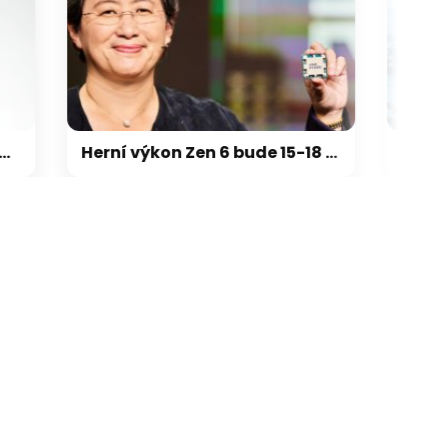
galerie: cviky
Herní výkon Zen 6 bude 15-18 % nad Zen 5, na úrovni Zen 5 X3D