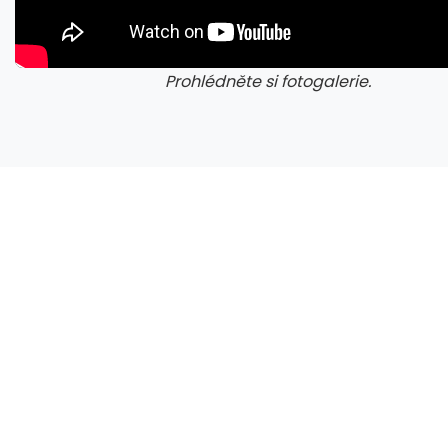
Prohlédněte si fotogalerie.
galerie: cviky
gale
Zen 6 přinese 5 nových funkcí pro vyšší stabilitu výkonu, nejen herního