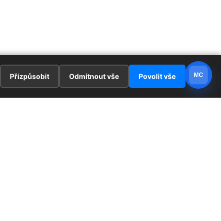
MC
Přizpůsobit
Odmítnout vše
Povolit vše
E
ZAJÍMAVOSTI
PRÁVNÍ UJEDNÁNÍ
ka !
Redaktoři
Ochrana osobních údajů
Cookies