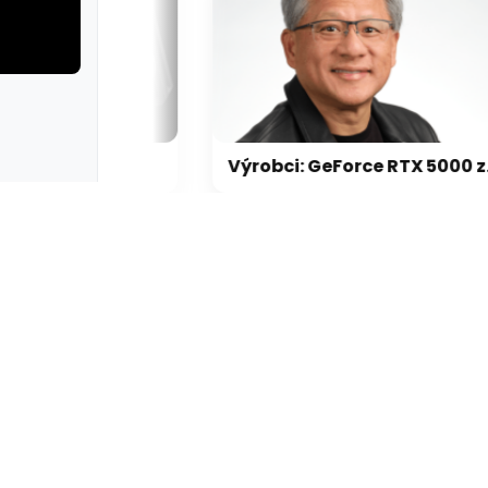
rie: cviky
galerie: cviky
Nvidia zrušila objednávku GeForce RTX 5090 za $4600, Asus ji prý dodá za $5200
Výrobci: GeForce RTX 5000 zdraží o 20-30 %, zastavili jsme dodávky levných karet