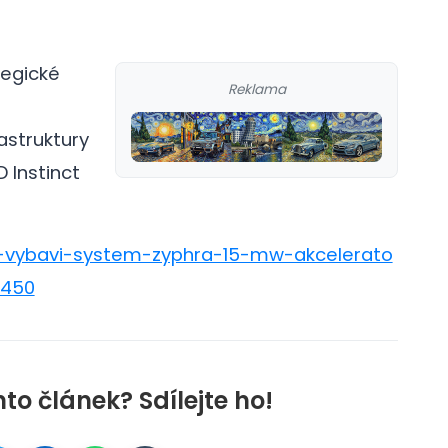
tegické
Reklama
astruktury
 Instinct
md-vybavi-system-zyphra-15-mw-akcelerato
i450
nto článek? Sdílejte ho!