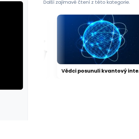
Další zajímavé čtení z této kategorie.
LEGO představilo dosud nejdetailnější model Hubbleova teleskopu
Vědci posunuli kvantový internet. Propojili ho s běžným internetem
rie: cviky
galerie: cviky