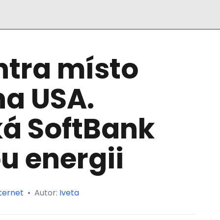
ntra místo
na USA.
ká SoftBank
u energii
ternet
•
Autor:
Iveta