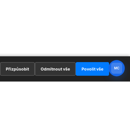
MC
Přizpůsobit
Odmítnout vše
Povolit vše
E
ZAJÍMAVOSTI
PRÁVNÍ UJEDNÁNÍ
ka !
Redaktoři
Ochrana osobních údajů