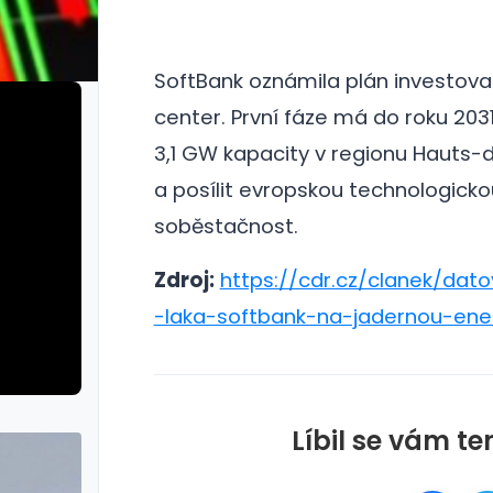
SoftBank oznámila plán investovat
center.
První fáze má do roku 2031
3,1 GW kapacity v regionu Hauts-
a posílit evropskou technologicko
soběstačnost.
Zdroj:
https://cdr.cz/clanek/dat
-laka-softbank-na-jadernou-ener
Líbil se vám te