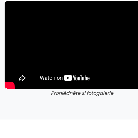
Nestačí kontrolovat adresu webu. Nový útok na Microsoft využívá oficiální portál
Prohlédněte si fotogalerie.
galerie: cviky
gale