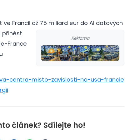
 ve Francii až 75 miliard eur do AI datových
 přinést
Reklama
de-France
u
ova-centra-misto-zavislosti-na-usa-francie
gii
nto článek? Sdílejte ho!