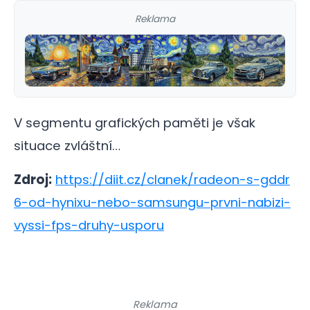
Reklama
V segmentu grafických paměti je však
situace zvláštní…
Zdroj:
https://diit.cz/clanek/radeon-s-gddr
6-od-hynixu-nebo-samsungu-prvni-nabizi-
vyssi-fps-druhy-usporu
Reklama