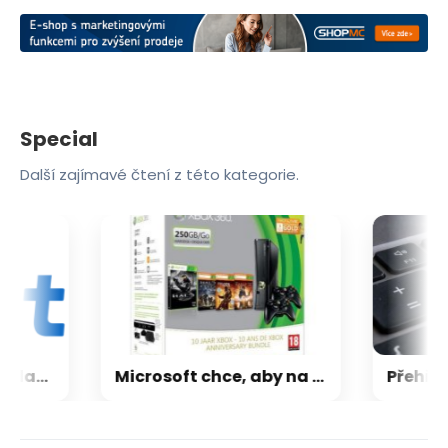
Special
Další zajímavé čtení z této kategorie.
CXMT odmítla požadavky Applu, nenechá si diktovat ceny
Microsoft chce, aby na Xbox Helix běhaly všechny hry, které kdy vyšly pro Xbox