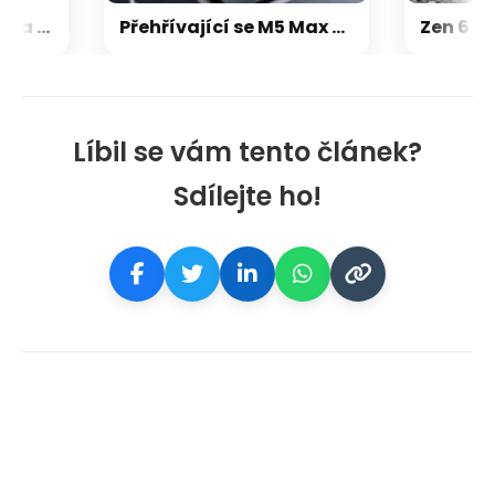
Microsoft chce, aby na Xbox Helix běhaly všechny hry, které kdy vyšly pro Xbox
Přehřívající se M5 Max MacBook Pro trápí zaseklé klávesy, cena opravy je $895
Líbil se vám tento článek?
Sdílejte ho!