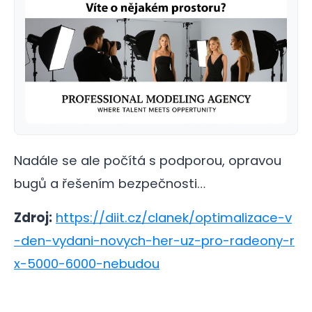
Nadále se ale počítá s podporou, opravou
bugů a řešením bezpečnosti…
Zdroj:
https://diit.cz/clanek/optimalizace-v
-den-vydani-novych-her-uz-pro-radeony-r
x-5000-6000-nebudou