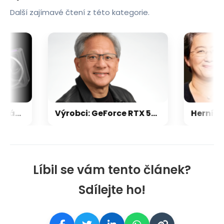
Další zajímavé čtení z této kategorie.
Nvidia zrušila objednávku GeForce RTX 5090 za $4600, Asus ji prý dodá za $5200
Výrobci: GeForce RTX 5000 zdraží o 20-30 %, zastavili jsme dodávky levných karet
Líbil se vám tento článek?
Sdílejte ho!