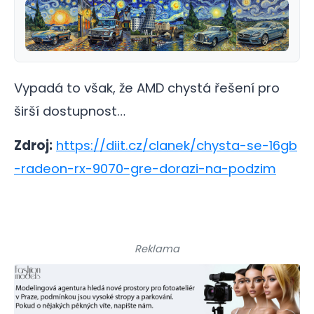
Vypadá to však, že AMD chystá řešení pro
širší dostupnost…
Zdroj:
https://diit.cz/clanek/chysta-se-16gb
-radeon-rx-9070-gre-dorazi-na-podzim
Reklama